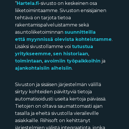
“
Hartela.fi
-sivusto on keskeinen osa
liiketoimintaamme. Sivuston ensisijainen
tehtävä on tarjota tietoa
rakentamispalveluistamme sekä
asuntoliiketoiminnan
suunnitteilla
että myynnissä olevista kohteistamme
.
Lisäksi sivustollamme voi
tutustua
yritykseemme
,
sen historiaan
,
toimintaan
,
avoimiin työpaikkoihin
ja
ajankohtaisiin aiheisiin
.
Sivuston ja sisäisen järjestelmän välillä
siirtyy kohteiden päivittyviä tietoja
automatisoidusti useita kertoja päivässä.
Tietojen on oltava saumattomasti ajan
tasalla ja eheitä sivustolla vieraileville
asiakkaille. Riihisoft on kehittänyt
järjestelmien välistä integraatiota, jonka