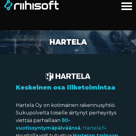
HARTELA
Keskeinen osa liiketoimintaa
Hartela Oy on kotimainen rakennusyhtiö.
Sukupolvelta toiselle siirtynyt perheyritys
viettää parhaillaan
80-
vuotissyntymäpäiväänsä
.
Hartela.fi
-
sivustolla voit tutustua
Hartelan tarinaan