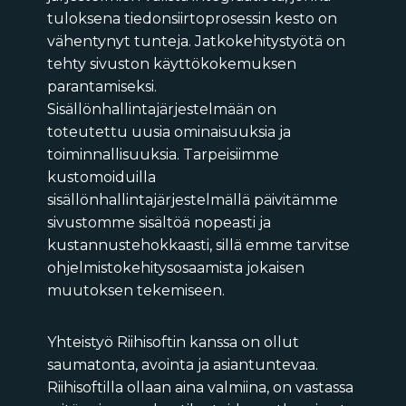
tuloksena tiedonsiirtoprosessin kesto on
vähentynyt tunteja. Jatkokehitystyötä on
tehty sivuston käyttökokemuksen
parantamiseksi.
Sisällönhallintajärjestelmään on
toteutettu uusia ominaisuuksia ja
toiminnallisuuksia. Tarpeisiimme
kustomoiduilla
sisällönhallintajärjestelmällä päivitämme
sivustomme sisältöä nopeasti ja
kustannustehokkaasti, sillä emme tarvitse
ohjelmistokehitysosaamista jokaisen
muutoksen tekemiseen.
Yhteistyö Riihisoftin kanssa on ollut
saumatonta, avointa ja asiantuntevaa.
Riihisoftilla ollaan aina valmiina, on vastassa