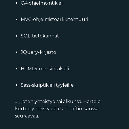
C#-ohjelmointikieli
MVC-ohjelmistoarkkitehtuuri
SQL-tietokannat
JQuery-kirjasto
HTML5-merkintäkieli
Sass-skriptikieli tyyleille
… , joten yhteistyö sai alkunsa. Hartela
kertoo yhteistyöstä Riihisoftin kanssa
seuraavaa.