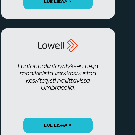
LUE LISÄÄ >
Luotonhallintayrityksen neljä
monikielistä verkkosivustoa
keskitetysti hallittavissa
Umbracolla.
LUE LISÄÄ >