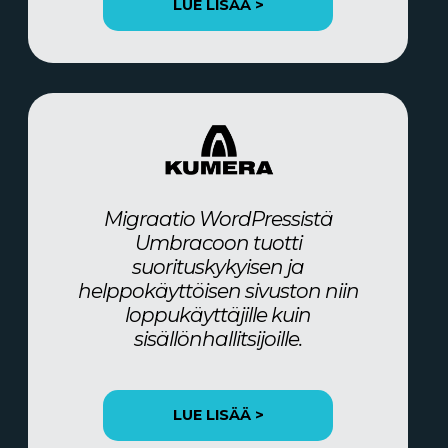
LUE LISÄÄ >
Migraatio WordPressistä
Umbracoon tuotti
suorituskykyisen ja
helppokäyttöisen sivuston niin
loppukäyttäjille kuin
sisällönhallitsijoille.
LUE LISÄÄ >