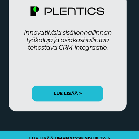
Innovatiivisia sisällönhallinnan
työkaluja ja asiakashallintaa
tehostava CRM-integraatio.
LUE LISÄÄ >
LUE LISÄÄ UMBRACON SIVUILTA >