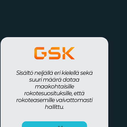
Sisältö neljällä eri kielellä sekä
suuri määrä dataa
maakohtaisille
rokotesuosituksille, että
rokoteasemille vaivattomasti
hallittu.