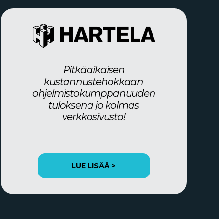
Pitkäaikaisen
kustannustehokkaan
ohjelmistokumppanuuden
tuloksena jo kolmas
verkkosivusto!
LUE LISÄÄ >