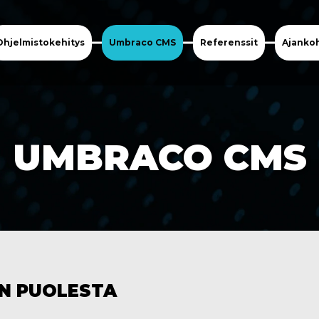
Ohjelmistokehitys
Umbraco CMS
Referenssit
Ajankoh
UMBRACO CMS
N PUOLESTA