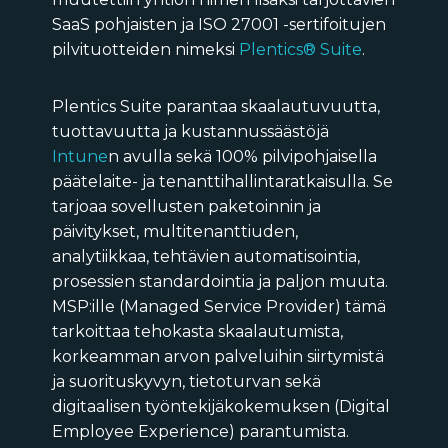
SaaS pohjaisten ja ISO 27001 -sertifoitujen
pilvituotteiden nimeksi
Plentics® Suite
.
Plentics Suite parantaa skaalautuvuutta,
tuottavuutta ja kustannussäästöjä
Intune
n avulla sekä 100% pilvipohjaisella
päätelaite- ja tenanttihallintaratkaisulla. Se
tarjoaa sovellusten paketoinnin ja
päivitykset, multitenanttiuden,
analytiikkaa, tehtävien automatisointia,
prosessien standardointia ja paljon muuta.
MSP:ille (Managed Service Provider) tämä
tarkoittaa tehokasta skaalautumista,
korkeamman arvon palveluihin siirtymistä
ja suorituskyvyn, tietoturvan sekä
digitaalisen työntekijäkokemuksen (Digital
Employee Experience) parantumista.