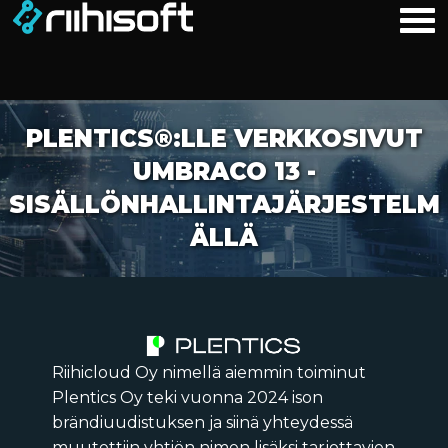
PLENTICS®:LLE VERKKOSIVUT
UMBRACO 13 -
SISÄLLÖNHALLINTAJÄRJESTELM
ÄLLÄ
Riihicloud Oy nimellä aiemmin toiminut
Plentics Oy teki vuonna 2024 ison
brändiuudistuksen ja siinä yhteydessä
muutettiin yhtiön nimen lisäksi tarjottavien